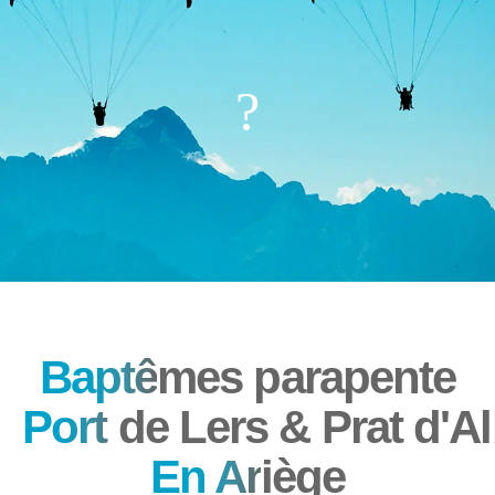
?
Baptê
mes parapente
Port
de Lers & Prat d'Al
En Ar
iège