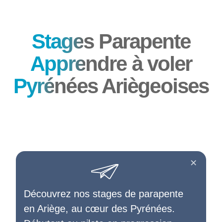
Stage
s Parapente
Appre
ndre à voler
Pyré
nées Ariègeoises
✕
Découvrez nos stages de parapente
en Ariège, au cœur des Pyrénées.