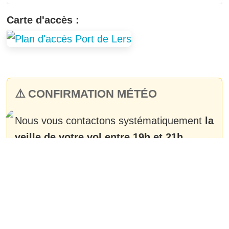
Carte d'accès :
⚠️ CONFIRMATION MÉTÉO
Nous vous contactons systématiquement
la
veille de votre vol entre 19h et 21h
.
Météo favorable :
confirmation de
l'heure et du lieu précis.
Météo défavorable :
nous organisons
ensemble un report de votre vol.