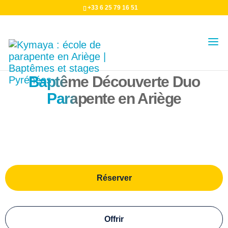
+33 6 25 79 16 51
Baptê
me Découverte Duo
Para
pente en Ariège
Réserver
Offrir