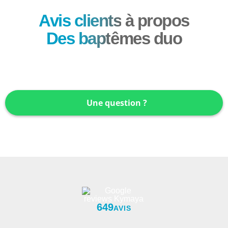
Avis clients
à propos
Des bapt
êmes duo
Une question ?
649
AVIS