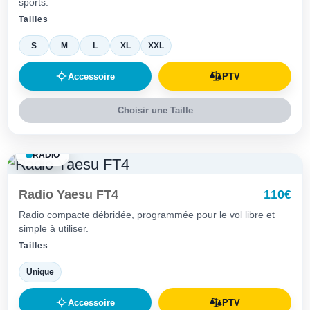
sports.
Tailles
S
M
L
XL
XXL
Accessoire
PTV
Choisir une Taille
RADIO
Radio Yaesu FT4
110€
Radio compacte débridée, programmée pour le vol libre et
simple à utiliser.
Tailles
Unique
Accessoire
PTV