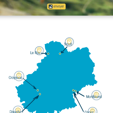





