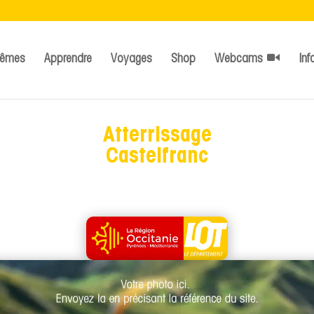
têmes
Apprendre
Voyages
Shop
Webcams
Inf
Atterrissage
Castelfranc