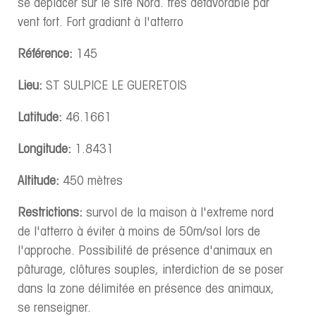
se déplacer sur le site Nord. très défavorable par
vent fort. Fort gradiant à l'atterro
Référence:
145
Lieu:
ST SULPICE LE GUERETOIS
Latitude:
46.1661
Longitude:
1.8431
Altitude:
450 mètres
Restrictions:
survol de la maison à l'extreme nord
de l'atterro à éviter à moins de 50m/sol lors de
l'approche. Possibilité de présence d'animaux en
pâturage, clôtures souples, interdiction de se poser
dans la zone délimitée en présence des animaux,
se renseigner.