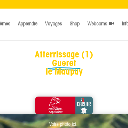
têmes
Apprendre
Voyages
Shop
Webcams
Inf
Atterrissage (1)
Gueret
le Maupuy