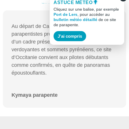
ASTUCE MÉTÉO
Cliquez sur une balise, par exemple
Port de Lers
, pour accéder au
bulletin météo détaillé
de ce site
de parapente.
Au départ de Camurac-Coste Rouge, les
parapentistes profitent de brises régulières et
J'ai compris
d’un cadre préservé. Entre vallées
verdoyantes et sommets pyrénéens, ce site
d’Occitanie convient aux pilotes débutants
comme confirmés, en quête de panoramas
époustouflants.
Kymaya parapente