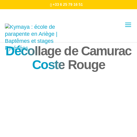
+33 6 25 79 16 51
Décol
lage de Camurac
Coste
Rouge