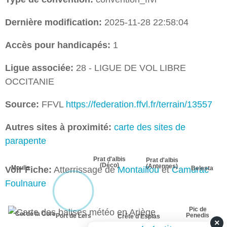
Dernière modification:
2025-11-28 22:58:04
Accès pour handicapés:
1
Ligue associée:
28 - LIGUE DE VOL LIBRE
OCCITANIE
Source:
FFVL
https://federation.ffvl.fr/terrain/13557
Autres sites à proximité:
carte des sites de
parapente
Prat d'albis
Prat d'albis
(Déco)
(Antennes)
Moulis
Voir Fiche:
Atterrissage de
Montaillou
et
Camurac
Belesta
Foulnaure
Pic de
Col de la Core
Penedis
Port de Lers
Crête d'Esplas
×