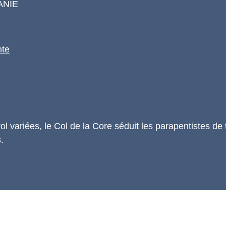
ANIE
nte
vol variées, le Col de la Core séduit les parapentistes de
.