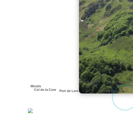
Prat d'albis
Prat d'albi
(Déco)
(Antennes
Moulis
Col de la Core
Port de Lers
Crête d'Esplas