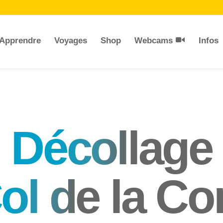
Apprendre
Voyages
Shop
Webcams
Infos
Décol
lage
ol d
e la Co