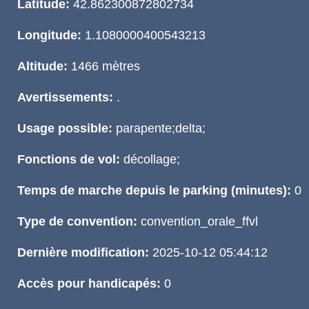
Latitude:
42.862300872802734
Longitude:
1.1080000400543213
Altitude:
1466 mètres
Avertissements:
.
Usage possible:
parapente;delta;
Fonctions de vol:
décollage;
Temps de marche depuis le parking (minutes):
0
Type de convention:
convention_orale_ffvl
Dernière modification:
2025-10-12 05:44:12
Accès pour handicapés:
0