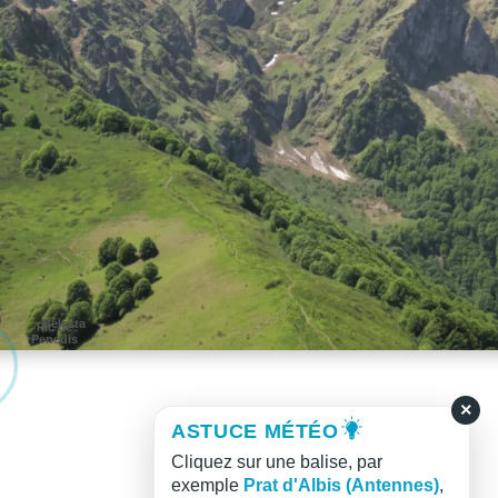
s
)
Belesta
Pic de
Penedis
×
ASTUCE MÉTÉO
Cliquez sur une balise, par
exemple
Prat d'Albis (Antennes)
,