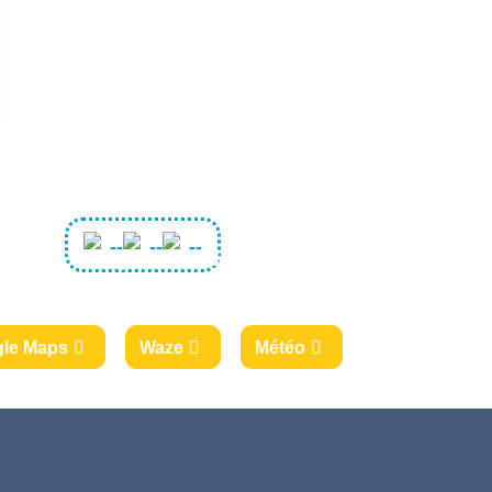
--
--
--
le Maps
Waze
Météo