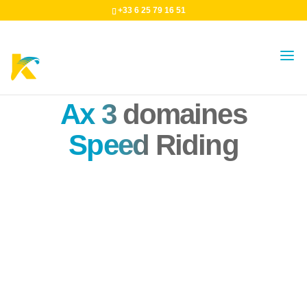
+33 6 25 79 16 51
Ax 3
domaines
Speed
Riding