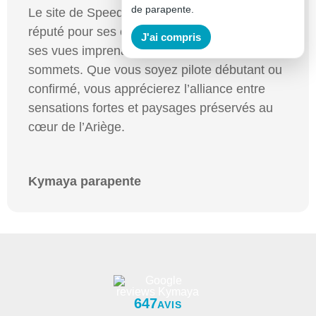
de parapente.
Le site de Speed Riding d’Ax 3 Domaines est
réputé pour ses conditions de vol variées et
J'ai compris
ses vues imprenables sur la vallée et les
sommets. Que vous soyez pilote débutant ou
confirmé, vous apprécierez l’alliance entre
sensations fortes et paysages préservés au
cœur de l’Ariège.
Kymaya parapente
647
AVIS