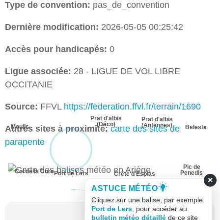
Type de convention:
pas_de_convention
Dernière modification:
2026-05-05 00:25:42
Accès pour handicapés:
0
Ligue associée:
28 - LIGUE DE VOL LIBRE
OCCITANIE
Source:
FFVL
https://federation.ffvl.fr/terrain/1690
Prat d'albis
Prat d'albis
(Déco)
(Antennes)
Moulis
Autres sites à proximité:
carte des sites de
Belesta
parapente
Pic de
Col de la Core
Penedis
Port de Lers
Crête d'Esplas
×
ASTUCE MÉTÉO
Cliquez sur une balise, par exemple
Port de Lers
, pour accéder au
bulletin météo détaillé
de ce site