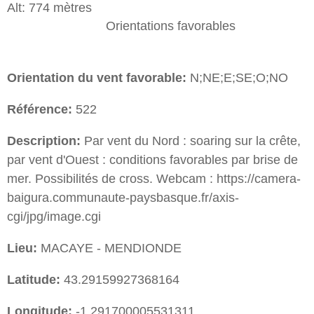
Alt: 774 mètres
Orientations favorables
Orientation du vent favorable:
N;NE;E;SE;O;NO
Référence:
522
Description:
Par vent du Nord : soaring sur la crête,
par vent d'Ouest : conditions favorables par brise de
mer. Possibilités de cross. Webcam : https://camera-
baigura.communaute-paysbasque.fr/axis-
cgi/jpg/image.cgi
Lieu:
MACAYE - MENDIONDE
Latitude:
43.29159927368164
Longitude:
-1.291700005531311