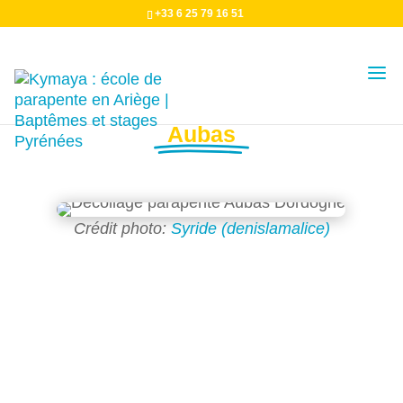
+33 6 25 79 16 51
Décollage
Aubas
Crédit photo:
Syride (denislamalice)