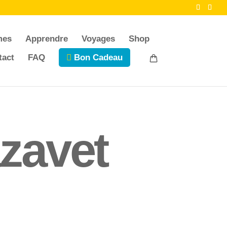
mes
Apprendre
Voyages
Shop
tact
FAQ
Bon Cadeau
zavet