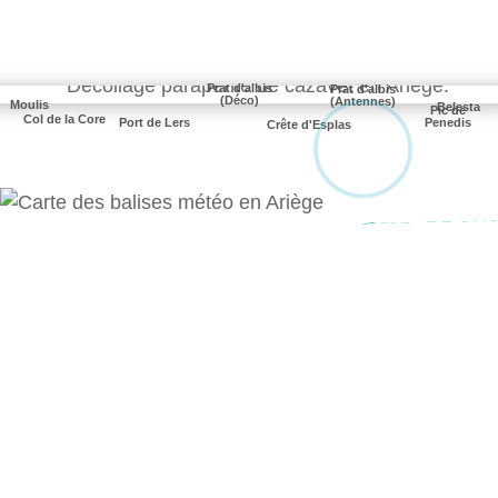
Prat d'albis
Prat d'albis
(Déco)
(Antennes)
Moulis
Belesta
Pic de
Col de la Core
Penedis
Port de Lers
Crête d'Esplas