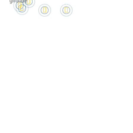





