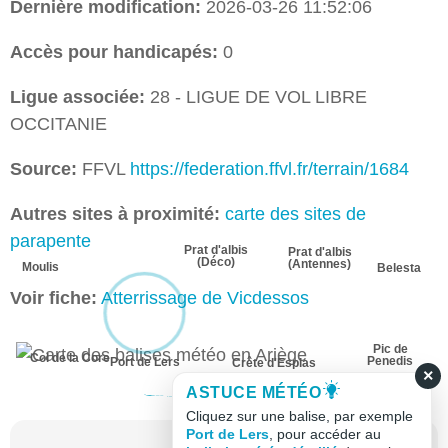
Dernière modification:
2026-03-26 11:52:06
Accès pour handicapés:
0
Ligue associée:
28 - LIGUE DE VOL LIBRE
OCCITANIE
Source:
FFVL
https://federation.ffvl.fr/terrain/1684
Autres sites à proximité:
carte des sites de
parapente
Prat d'albis
Prat d'albis
(Déco)
(Antennes)
Moulis
Belesta
Voir fiche:
Atterrissage de Vicdessos
Pic de
Col de la Core
Penedis
Port de Lers
Crête d'Esplas
×
ASTUCE MÉTÉO
Cliquez sur une balise, par exemple
Port de Lers
, pour accéder au