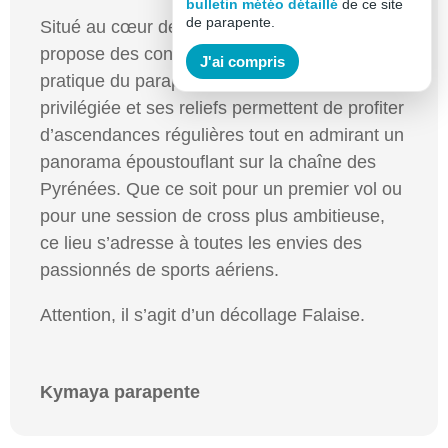
bulletin météo détaillé
de ce site
de parapente.
Situé au cœur de l’Ariège, le site du Risoul
propose des conditions de vol idéales pour la
J'ai compris
pratique du parapente. Son orientation
privilégiée et ses reliefs permettent de profiter
d’ascendances régulières tout en admirant un
panorama époustouflant sur la chaîne des
Pyrénées. Que ce soit pour un premier vol ou
pour une session de cross plus ambitieuse,
ce lieu s’adresse à toutes les envies des
passionnés de sports aériens.
Attention, il s’agit d’un décollage Falaise.
Kymaya parapente