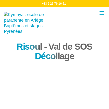
+33 6 25 79 16 51
Risou
l - Val de SOS
Décol
lage