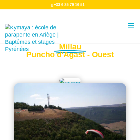
+33 6 25 79 16 51
Décollage
Millau
Puncho d'Agast - Ouest