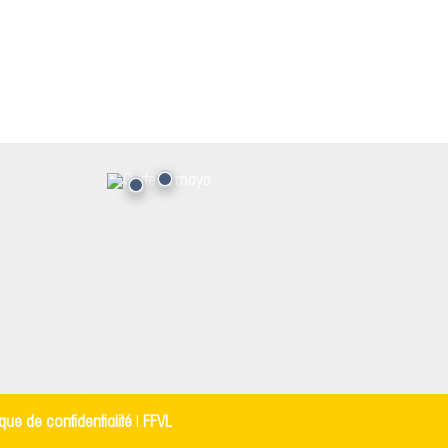
ique de confidentialité
|
FFVL