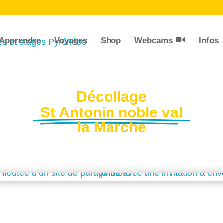
Apprendre
Voyages
Shop
Webcams
Infos
Décollage
St Antonin noble val
la Marche