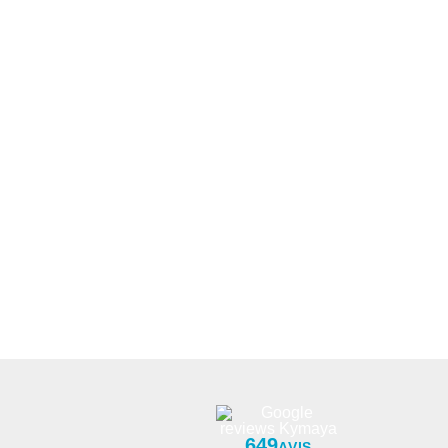
649
AVIS