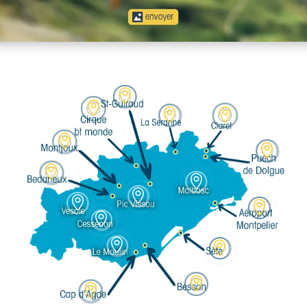















