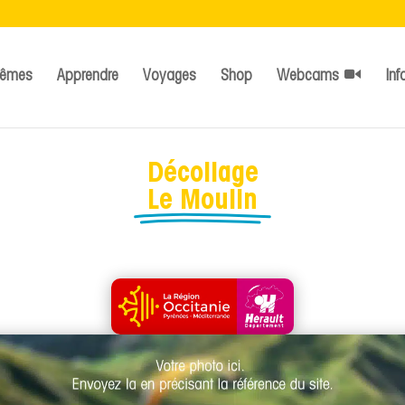
têmes
Apprendre
Voyages
Shop
Webcams
Inf
Décollage
Le Moulin