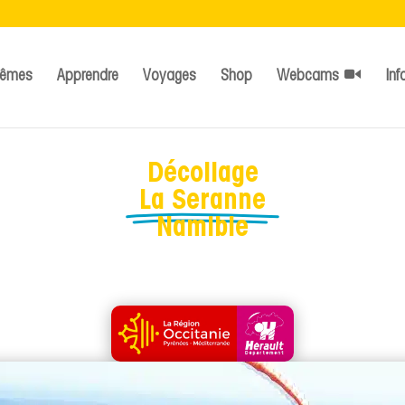
têmes
Apprendre
Voyages
Shop
Webcams
Inf
Décollage
La Seranne
Namibie