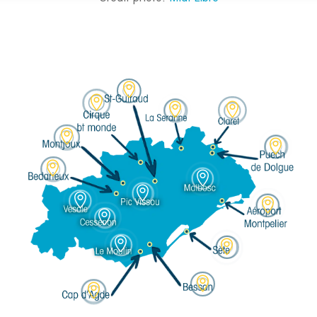















