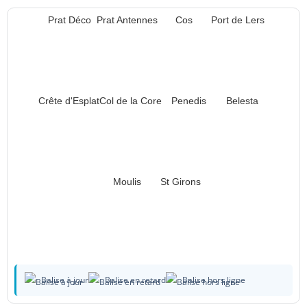
Prat Déco
Prat Antennes
Cos
Port de Lers
Crête d'Esplat
Col de la Core
Penedis
Belesta
Moulis
St Girons
Balise à jour
Balise en retard
Balise hors ligne