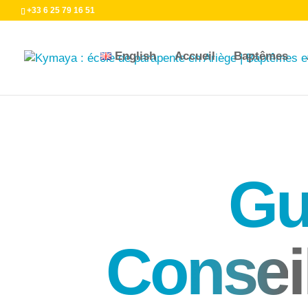
+33 6 25 79 16 51
English
Accueil
Baptêmes
Gu
Conse