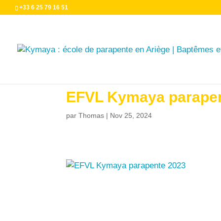
+33 6 25 79 16 51
EFVL Kymaya parapen
par
Thomas
|
Nov 25, 2024